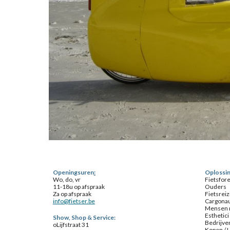
Openingsuren
:
Oplossin
Wo, do, vr
Fietsfor
11-18u op afspraak
Ouders
Za op afspraak
Fietsreiz
info@fietser.be
Cargona
Mensen m
Esthetici
Show, Shop & Service
:
Bedrijve
o
Lijfstraat 31
Kopen / 