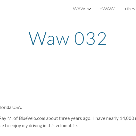
WAW
eWAW
Trikes
ip to main content
Skip to navigat
Waw 032
Florida USA.
M. of BlueVelo.com about three years ago.  I have nearly 14,000 mile
e to enjoy my driving in this velomobile.