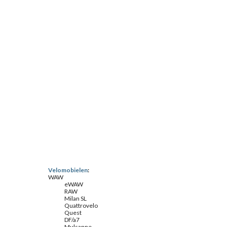
Velomobielen
:
WAW
eWAW
RAW
Milan SL
Quattrovelo
Quest
DF/a7
Mulsanne