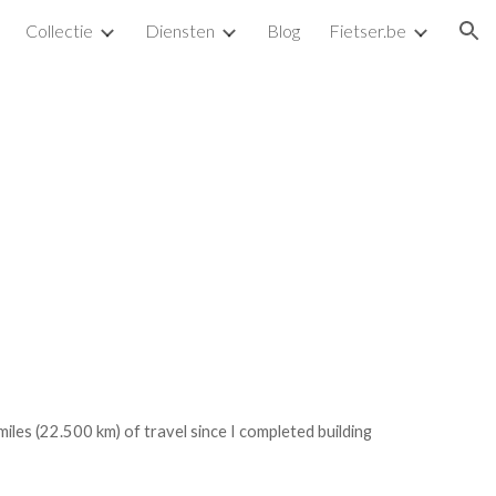
Collectie
Diensten
Blog
Fietser.be
ion
s (22.500 km) of travel since I completed building 