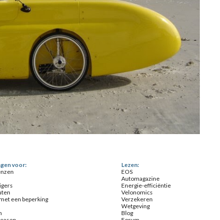
gen voor:
Lezen:
enzen
EOS
Automagazine
igers
Energie-efficiëntie
uten
Velonomics
et een beperking
Verzekeren
Wetgeving
n
Blog
Leasen
Forum