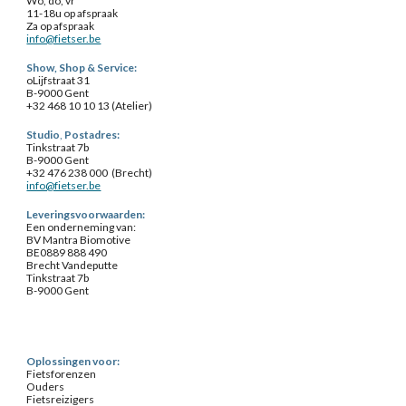
Wo, do, vr
11-18u op afspraak
Za op afspraak
info@fietser.be
Show, Shop & Service
:
o
Lijfstraat 31
B-9000 Gent
+32 468 10 10 13 (
Atelier
)
Studio
,
Postadres:
Tinkstraat 7b
B-9000 Gent
+32 476 238 000 (Brecht)
info@fietser.be
Leveringsvoorwaarden:
Een onderneming van:
BV Mantra Biomotive
BE0889 888 490
Brecht Vandeputte
Tinkstraat 7b
B-9000 Gent
Oplossingen voor:
Fietsforenzen
Ouders
Fietsreizigers