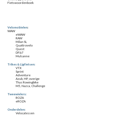
Fietswoordenboek
Velomobielen
:
WAW
eWAW
RAW
Milan SL
Quattrovelo
Quest
DF/a7
Mulsanne
Trikes & Ligfietsen:
VTX
Sprint
Adventure
Azub, HP, overige
Thys Rowingbike
M5, Nazca, Challenge
Tweewielers:
ROZA
eROZA
Onderdelen:
Velocatessen