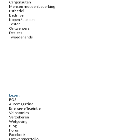
Cargonauten
Mensen met een beperking
Esthetici
Bedrijven
Kopen / Leasen
Testen
Ontwerpers
Dealers
Tweedehands
Lezen:
EOS
Automagazine
Energie-efficiëntie
Velonomics
Verzekeren
Wetgeving
Blog
Forum
Facebook
Ontwerpportfolio