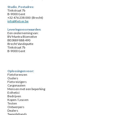
Studio
,
Postadres:
Tinkstraat 7b
B-9000 Gent
+32 476 238 000 (Brecht)
info@fietser.be
Leveringsvoorwaarden:
Een onderneming van:
BV Mantra Biomotive
BE0889 888 490
Brecht Vandeputte
Tinkstraat 7b
B-9000 Gent
Oplossingen voor:
Fietsforenzen
Ouders
Fietsreizigers
Cargonauten
Mensen met een beperking
Esthetici
Bedrijven
Kopen / Leasen
Testen
Ontwerpers
Dealers
Tweedehands