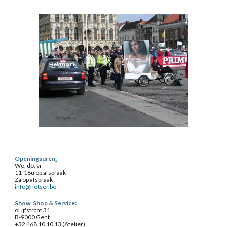
Openingsuren
:
Wo, do, vr
11-18u op afspraak
Za op afspraak
info@fietser.be
Show, Shop & Service
:
o
Lijfstraat 31
B-9000 Gent
+32 468 10 10 13 (
Atelier
)