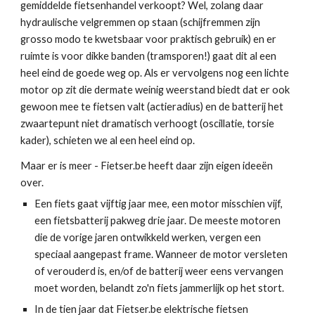
gemiddelde fietsenhandel verkoopt? Wel, zolang daar 
hydraulische velgremmen op staan (schijfremmen zijn 
grosso modo te kwetsbaar voor praktisch gebruik) en er 
ruimte is voor dikke banden (tramsporen!) gaat dit al een 
heel eind de goede weg op. Als er vervolgens nog een lichte 
motor op zit die dermate weinig weerstand biedt dat er ook 
gewoon mee te fietsen valt (actieradius) en de batterij het 
zwaartepunt niet dramatisch verhoogt (oscillatie, torsie 
kader), schieten we al een heel eind op.
Maar er is meer - Fietser.be heeft daar zijn eigen ideeën 
over.
Een fiets gaat vijftig jaar mee, een motor misschien vijf, 
een fietsbatterij pakweg drie jaar. De meeste motoren 
die de vorige jaren ontwikkeld werken, vergen een 
speciaal aangepast frame. Wanneer de motor versleten 
of verouderd is, en/of de batterij weer eens vervangen 
moet worden, belandt zo'n fiets jammerlijk op het stort.
In de tien jaar dat Fietser.be elektrische fietsen 