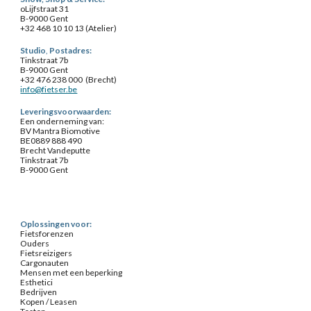
o
Lijfstraat 31
B-9000 Gent
+32 468 10 10 13 (
Atelier
)
Studio
,
Postadres:
Tinkstraat 7b
B-9000 Gent
+32 476 238 000 (Brecht)
info@fietser.be
Leveringsvoorwaarden:
Een onderneming van:
BV Mantra Biomotive
BE0889 888 490
Brecht Vandeputte
Tinkstraat 7b
B-9000 Gent
Oplossingen voor:
Fietsforenzen
Ouders
Fietsreizigers
Cargonauten
Mensen met een beperking
Esthetici
Bedrijven
Kopen / Leasen