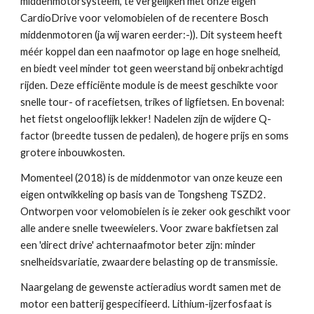
middenmotorsysteem, te vergelijken met onze eigen 
CardioDrive voor velomobielen of de recentere Bosch 
middenmotoren (ja wij waren eerder:-)). Dit systeem heeft 
méér koppel dan een naafmotor op lage en hoge snelheid, 
en biedt veel minder tot geen weerstand bij onbekrachtigd 
rijden. Deze efficiënte module is de meest geschikte voor 
snelle tour- of racefietsen, trikes of ligfietsen. En bovenal: 
het fietst ongelooflijk lekker! Nadelen zijn de wijdere Q-
factor (breedte tussen de pedalen), de hogere prijs en soms 
grotere inbouwkosten.
Momenteel (2018) is de middenmotor van onze keuze een 
eigen ontwikkeling op basis van de Tongsheng TSZD2. 
Ontworpen voor velomobielen is ie zeker ook geschikt voor 
alle andere snelle tweewielers. Voor zware bakfietsen zal 
een 'direct drive' achternaafmotor beter zijn: minder 
snelheidsvariatie, zwaardere belasting op de transmissie.
Naargelang de gewenste actieradius wordt samen met de 
motor een batterij gespecifieerd. Lithium-ijzerfosfaat is 