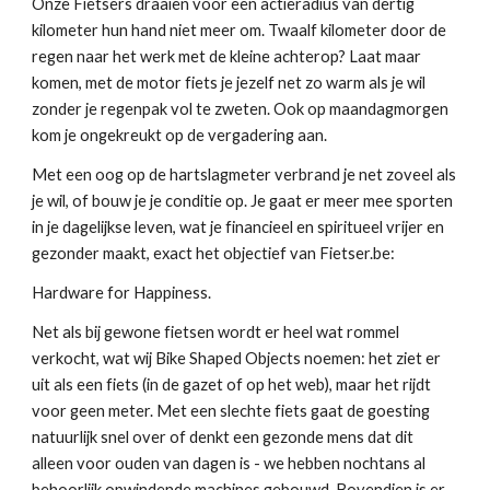
Onze Fietsers draaien voor een actieradius van dertig 
kilometer hun hand niet meer om. Twaalf kilometer door de 
regen naar het werk met de kleine achterop? Laat maar 
komen, met de motor fiets je jezelf net zo warm als je wil 
zonder je regenpak vol te zweten. Ook op maandagmorgen 
kom je ongekreukt op de vergadering aan.
Met een oog op de hartslagmeter verbrand je net zoveel als 
je wil, of bouw je je conditie op. Je gaat er meer mee sporten 
in je dagelijkse leven, wat je financieel en spiritueel vrijer en 
gezonder maakt, exact het objectief van Fietser.be:
Hardware for Happiness.
Net als bij gewone fietsen wordt er heel wat rommel 
verkocht, wat wij Bike Shaped Objects noemen: het ziet er 
uit als een fiets (in de gazet of op het web), maar het rijdt 
voor geen meter. Met een slechte fiets gaat de goesting 
natuurlijk snel over of denkt een gezonde mens dat dit 
alleen voor ouden van dagen is - we hebben nochtans al 
behoorlijk opwindende machines gebouwd. Bovendien is er 