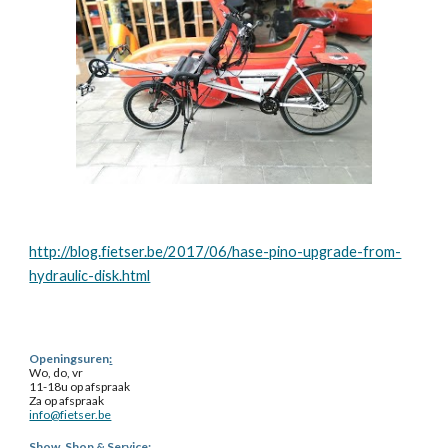
http://blog.fietser.be/2017/06/hase-pino-upgrade-from-
hydraulic-disk.html
Openingsuren
:
Wo, do, vr
11-18u op afspraak
Za op afspraak
info@fietser.be
Show, Shop & Service
: