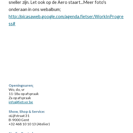
sneller zijn. Let ook op de Aero staart...Meer foto's 
onderaan in ons webalbum; 
http://picasaweb.google.com/agenda.fietser/WorkInProgre
ss#
Openingsuren
:
Wo, do, vr
11-18u op afspraak
Za op afspraak
info@fietser.be
Show, Shop & Service
:
o
Lijfstraat 31
B-9000 Gent
+32 468 10 10 13 (
Atelier
)