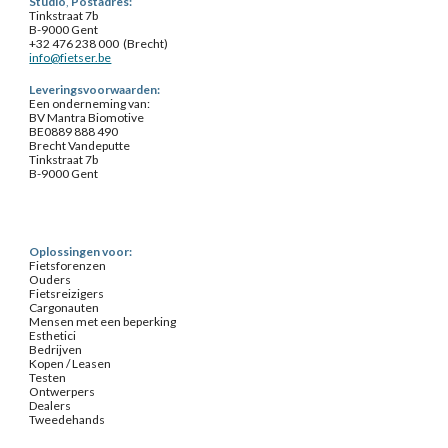
Studio
,
Postadres:
Tinkstraat 7b
B-9000 Gent
+32 476 238 000 (Brecht)
info@fietser.be
Leveringsvoorwaarden:
Een onderneming van:
BV Mantra Biomotive
BE0889 888 490
Brecht Vandeputte
Tinkstraat 7b
B-9000 Gent
Oplossingen voor:
Fietsforenzen
Ouders
Fietsreizigers
Cargonauten
Mensen met een beperking
Esthetici
Bedrijven
Kopen / Leasen
Testen
Ontwerpers
Dealers
Tweedehands