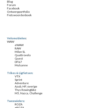
Blog
Forum
Facebook
Ontwerpportfolio
Fietswoordenboek
Velomobielen
:
WAW
eWAW
RAW
Milan SL
Quattrovelo
Quest
DF/a7
Mulsanne
Trikes & Ligfietsen:
VTX
Sprint
Adventure
Azub, HP, overige
Thys Rowingbike
M5, Nazca, Challenge
Tweewielers:
ROZA
eROZA