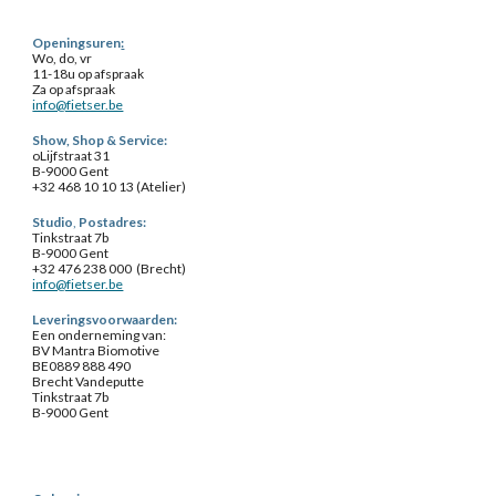
Openingsuren
:
Wo, do, vr
11-18u op afspraak
Za op afspraak
info@fietser.be
Show, Shop & Service
:
o
Lijfstraat 31
B-9000 Gent
+32 468 10 10 13 (
Atelier
)
Studio
,
Postadres:
Tinkstraat 7b
B-9000 Gent
+32 476 238 000 (Brecht)
info@fietser.be
Leveringsvoorwaarden:
Een onderneming van:
BV Mantra Biomotive
BE0889 888 490
Brecht Vandeputte
Tinkstraat 7b
B-9000 Gent