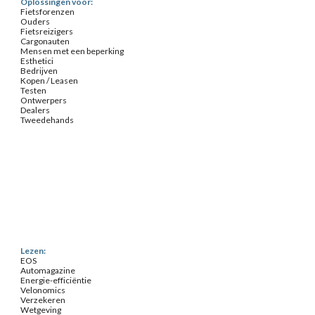
Oplossingen voor:
Fietsforenzen
Ouders
Fietsreizigers
Cargonauten
Mensen met een beperking
Esthetici
Bedrijven
Kopen / Leasen
Testen
Ontwerpers
Dealers
Tweedehands
Lezen:
EOS
Automagazine
Energie-efficiëntie
Velonomics
Verzekeren
Wetgeving